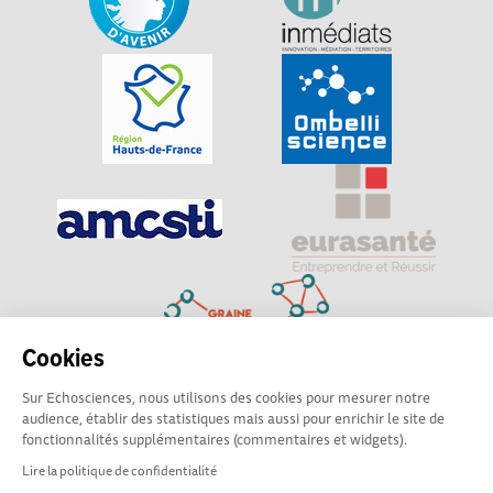
Cookies
Sur Echosciences, nous utilisons des cookies pour mesurer notre
Explorer, s’exprimer, rentrer en contact : Echosciences
audience, établir des statistiques mais aussi pour enrichir le site de
Hauts-de-France est le réseau social des amateurs de
fonctionnalités supplémentaires (commentaires et widgets).
sciences et de technologies du territoire
Lire la politique de confidentialité