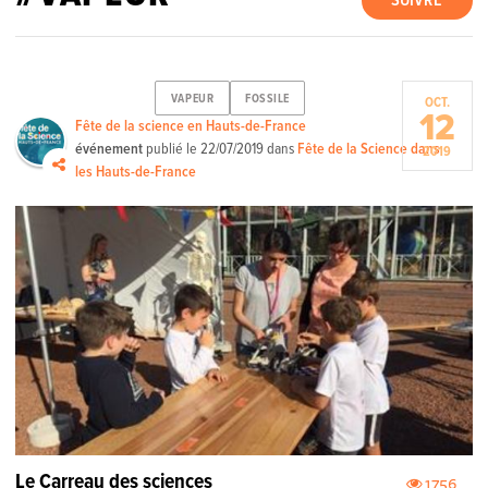
SUIVRE
VAPEUR
FOSSILE
OCT.
12
Fête de la science en Hauts-de-France
événement
publié le
22/07/2019
dans
Fête de la Science dans
2019
les Hauts-de-France
Le Carreau des sciences
1756