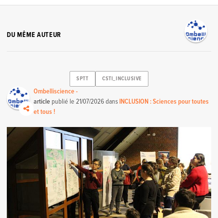
DU MÊME AUTEUR
SPTT
CSTI_INCLUSIVE
Ombelliscience -
article
publié le
21/07/2026
dans
INCLUSION : Sciences pour toutes
et tous !