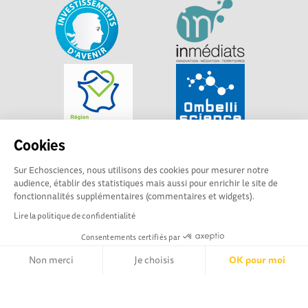
Cookies
Sur Echosciences, nous utilisons des cookies pour mesurer notre
audience, établir des statistiques mais aussi pour enrichir le site de
fonctionnalités supplémentaires (commentaires et widgets).
Lire la politique de confidentialité
Consentements certifiés par
Non merci
Je choisis
OK pour moi
Explorer, s’exprimer, rentrer en contact : Echosciences
Axeptio consent
Plateforme de Gestion du Consentement : Personnalisez vos Opt
Hauts-de-France est le réseau social des amateurs de