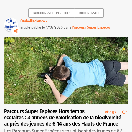
PARCOURSSUPERESPECES
BIODIVERSITE
Ombelliscience -
article
publié le
17/07/2026
dans
Parcours Super Espèces
Parcours Super Espèces Hors temps
197
1
scolaires : 3 années de valorisation de la biodiversité
auprès des jeunes de 6-14 ans des Hauts-de-France
Les Parcours Super Espèces sensibilisent des jeunes de 6 à