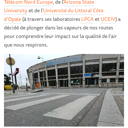
Télécom Nord Europe
, de l’
Arizona State
University
et de l’
Université du Littoral Côte
d’Opale
(à travers ses laboratoires
LPCA
et
UCEIV
)
a
décidé de plonger dans les vapeurs de nos routes
pour comprendre leur impact sur la qualité de l’air
que nous respirons.