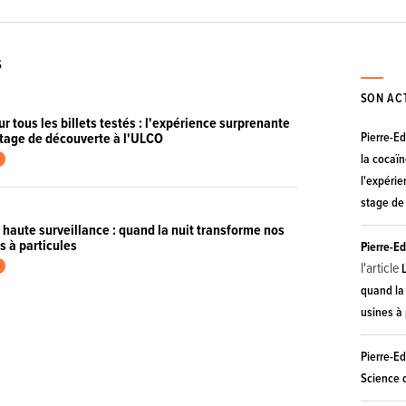
S
SON AC
ur tous les billets testés : l'expérience surprenante
Pierre-E
stage de découverte à l'ULCO
la cocaïne
l'expéri
stage de
 haute surveillance : quand la nuit transforme nos
s à particules
Pierre-E
l'article
L
quand la 
usines à 
Pierre-E
Science 