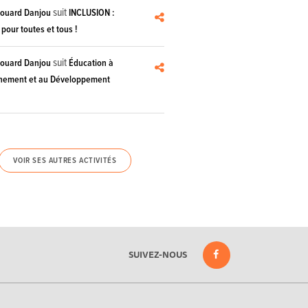
suit
douard Danjou
INCLUSION :
pour toutes et tous !
suit
douard Danjou
Éducation à
nnement et au Développement
VOIR SES AUTRES ACTIVITÉS
SUIVEZ-NOUS