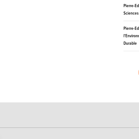
Pierre-E
Sciences 
Pierre-E
l'Enviro
Durable