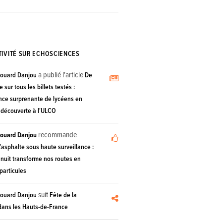
TIVITÉ SUR ECHOSCIENCES
a publié l'article
douard Danjou
De
 sur tous les billets testés :
ence surprenante de lycéens en
 découverte à l'ULCO
recommande
douard Danjou
’asphalte sous haute surveillance :
nuit transforme nos routes en
particules
suit
douard Danjou
Fête de la
dans les Hauts-de-France