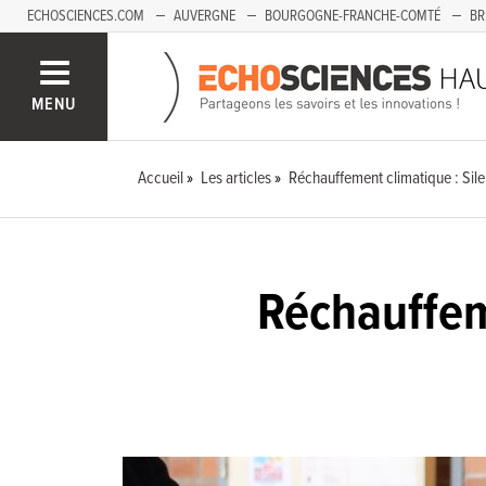
ECHOSCIENCES.COM
AUVERGNE
BOURGOGNE-FRANCHE-COMTÉ
BR
PAYS-DE-LA-LOIRE
SAVOIE MONT-BLANC
SUD-PACA
MENU
Accueil
Les articles
Réchauffement climatique : Sile
Réchauffeme