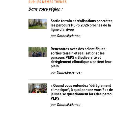
SUR LES MÊMES THÈMES
Dans votre région :
Sortie terrain et réalisations concrètes
les parcours PEPS 2026 proches de la
ligne d’arrivée
par
Ombelliscience -
Rencontres avec des scientifiques,
sorties terrain et réalisations : les
parcours PEPS « Biodiversité et
dérèglement climatique » battent leur
plein !
par
Ombelliscience -
« Quand vous entendez "dérèglement
climatique", à quoi pensez-vous ? » : d
jeunes se questionnent lors des parco
PEPS
par
Ombelliscience -