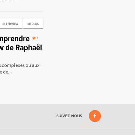
INTERVIEW
MEDIAS
omprendre
1
ew de Raphaël
ns complexes ou aux
 de...
SUIVEZ-NOUS