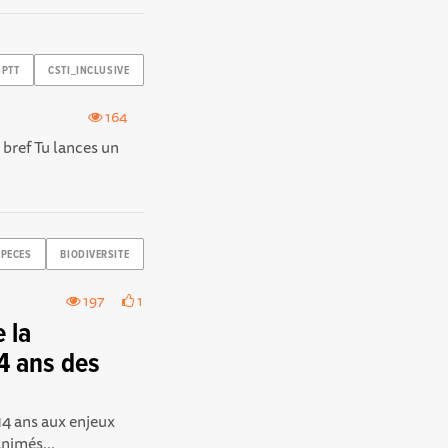
SPTT
CSTI_INCLUSIVE
164
n bref Tu lances un
PECES
BIODIVERSITE
197
1
 la
14 ans des
14 ans aux enjeux
animés...