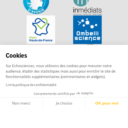
Cookies
Sur Echosciences, nous utilisons des cookies pour mesurer notre
audience, établir des statistiques mais aussi pour enrichir le site de
fonctionnalités supplémentaires (commentaires et widgets).
Lire la politique de confidentialité
Consentements certifiés par
Non merci
Je choisis
OK pour moi
Explorer, s’exprimer, rentrer en contact : Echosciences
Hauts-de-France est le réseau social des amateurs de
Axeptio consent
Plateforme de Gestion du Consentement : Personnalisez vos Opt
sciences et de technologies du territoire
Notre plateforme vous permet d'adapter et de gérer vos paramètr