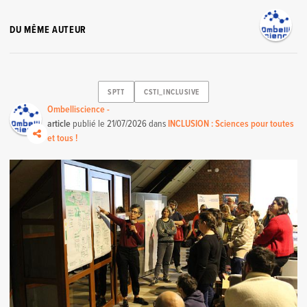
DU MÊME AUTEUR
SPTT
CSTI_INCLUSIVE
Ombelliscience -
article
publié le
21/07/2026
dans
INCLUSION : Sciences pour toutes
et tous !