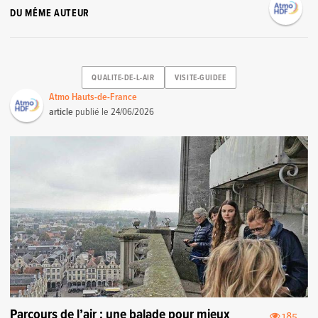
DU MÊME AUTEUR
QUALITE-DE-L-AIR
VISITE-GUIDEE
Atmo Hauts-de-France
article
publié le
24/06/2026
Parcours de l’air : une balade pour mieux
185