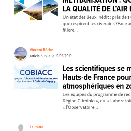
MÉTHANISATION : Q
LA QUALITÉ DE L’AIR
Un état des lieux inédit : près d
que respirent les riverains ?Face
filière...
Vincent Bêche
article
publié le
19/06/2019
Les scientifiques se 
Hauts-de France pour 
atmosphériques en zo
Les équipes du programme de rech
Région Climibio », du « Laboratoi
« l’Observatoire...
Laurette