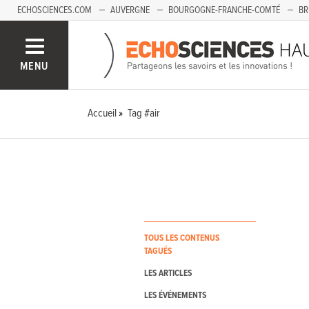
ECHOSCIENCES.COM
AUVERGNE
BOURGOGNE-FRANCHE-COMTÉ
BR
PAYS-DE-LA-LOIRE
SAVOIE MONT-BLANC
SUD-PACA
MENU
Accueil
Tag #air
TOUS LES CONTENUS
TAGUÉS
LES ARTICLES
LES ÉVÉNEMENTS