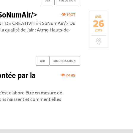
AIR
POLLUTION
 <SoNumAir/>
1907
AVR.
26
NT DE CRÉATIVITÉ <SoNumAir/> Du
la qualité de l’air : Atmo Hauts-de-
2019
AIR
MODELISATION
ontée par la
2499
, c’est d’abord être en mesure de
ns naissent et comment elles