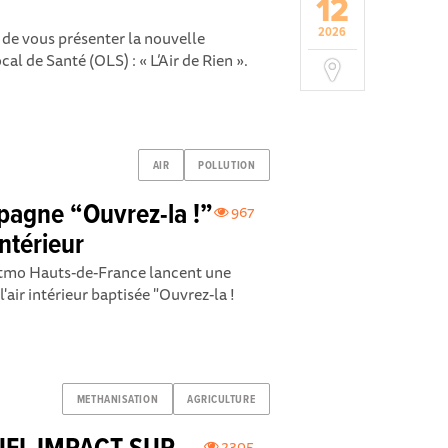
12
2026
i de vous présenter la nouvelle
al de Santé (OLS) : « L’Air de Rien ».
AIR
POLLUTION
pagne “Ouvrez-la !”
967
intérieur
Atmo Hauts-de-France lancent une
ir intérieur baptisée "Ouvrez-la !
METHANISATION
AGRICULTURE
2305