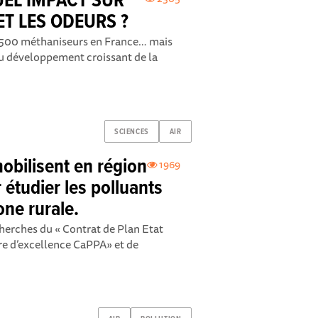
UEL IMPACT SUR
 ET LES ODEURS ?
e 1 500 méthaniseurs en France… mais
 au développement croissant de la
SCIENCES
AIR
mobilisent en région
1969
étudier les polluants
ne rurale.
erches du « Contrat de Plan Etat
re d’excellence CaPPA» et de