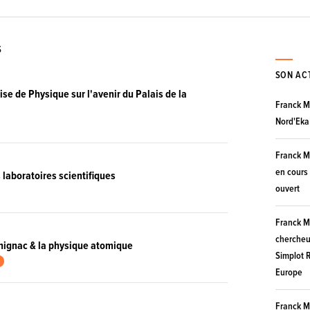
S
SON AC
ise de Physique sur l'avenir du Palais de la
Franck M
Nord'Eka
Franck M
en cours 
aboratoires scientifiques
ouvert
Franck M
chercheur
hignac & la physique atomique
Simplot Ry
Europe
Franck M