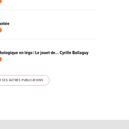
hantée
ologique en légo | Le jouet de… Cyrille Ballaguy
R SES AUTRES PUBLICATIONS