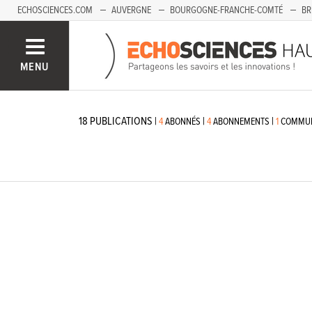
ECHOSCIENCES.COM
AUVERGNE
BOURGOGNE-FRANCHE-COMTÉ
BR
PAYS-DE-LA-LOIRE
SAVOIE MONT-BLANC
SUD-PACA
MENU
18
PUBLICATIONS
|
|
|
4
ABONNÉS
4
ABONNEMENTS
1
COMMUN