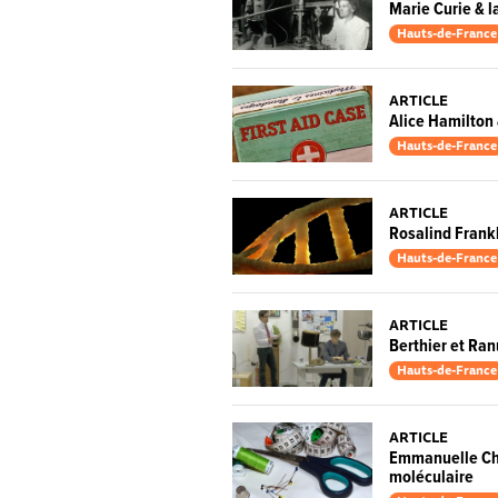
Marie Curie & l
Hauts-de-France
ARTICLE
Alice Hamilton 
Hauts-de-France
ARTICLE
Rosalind Frankl
Hauts-de-France
ARTICLE
Berthier et Ran
Hauts-de-France
ARTICLE
Emmanuelle Cha
moléculaire