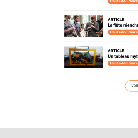
Hauts-de-France
ARTICLE
La flûte réenc
Hauts-de-France
ARTICLE
Un tableau myth
Hauts-de-France
VOI