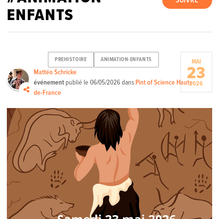
SUIVRE
ENFANTS
PREHISTOIRE
ANIMATION-ENFANTS
MAI
23
Mattéo Schricke
événement
publié le
06/05/2026
dans
Pint of Science Hauts-
2026
de-France