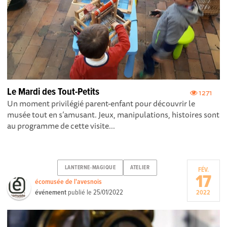
Le Mardi des Tout-Petits
1271
Un moment privilégié parent-enfant pour découvrir le
musée tout en s’amusant. Jeux, manipulations, histoires sont
au programme de cette visite...
LANTERNE-MAGIQUE
ATELIER
FÉV.
17
écomusée de l'avesnois
événement
publié le
25/01/2022
2022