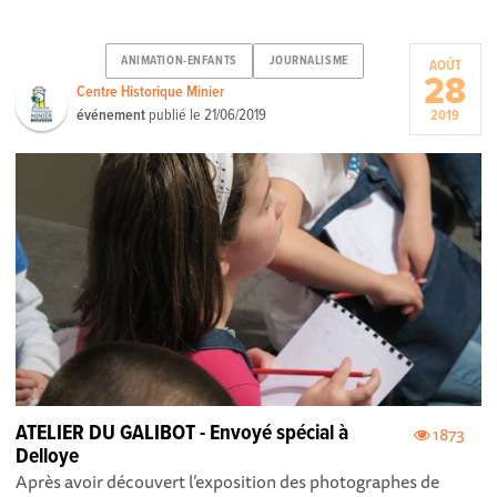
ANIMATION-ENFANTS
JOURNALISME
AOÛT
28
Centre Historique Minier
événement
publié le
21/06/2019
2019
ATELIER DU GALIBOT - Envoyé spécial à
1873
Delloye
Après avoir découvert l’exposition des photographes de