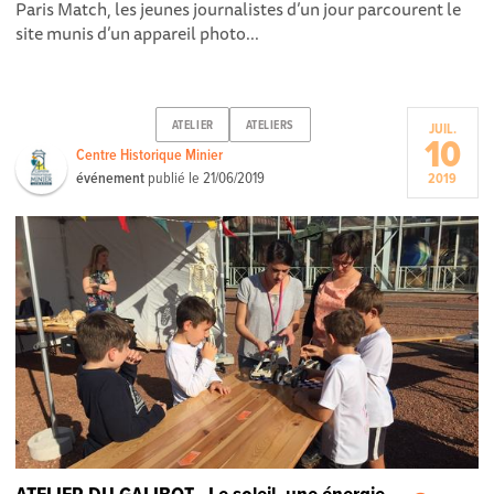
Paris Match, les jeunes journalistes d’un jour parcourent le
site munis d’un appareil photo...
ATELIER
ATELIERS
JUIL.
10
Centre Historique Minier
événement
publié le
21/06/2019
2019