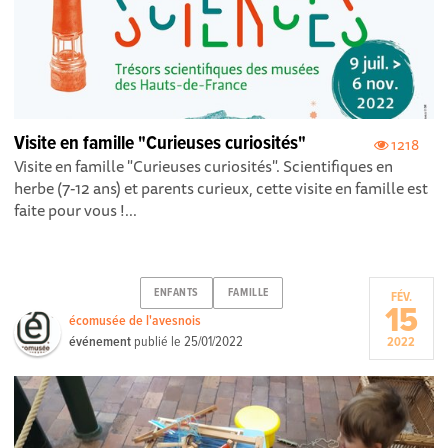
Visite en famille "Curieuses curiosités"
1218
Visite en famille "Curieuses curiosités". Scientifiques en
herbe (7-12 ans) et parents curieux, cette visite en famille est
faite pour vous !...
ENFANTS
FAMILLE
FÉV.
15
écomusée de l'avesnois
événement
publié le
25/01/2022
2022