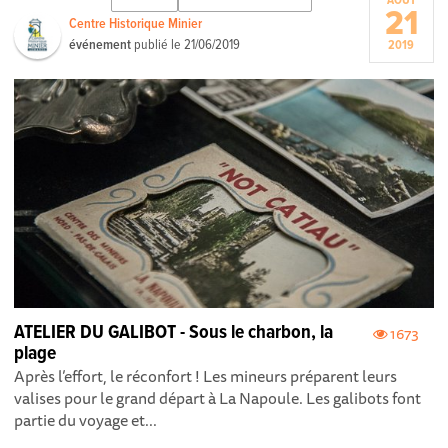
AOÛT
21
Centre Historique Minier
événement
publié le
21/06/2019
2019
ATELIER DU GALIBOT - Sous le charbon, la
1673
plage
Après l’effort, le réconfort ! Les mineurs préparent leurs
valises pour le grand départ à La Napoule. Les galibots font
partie du voyage et...