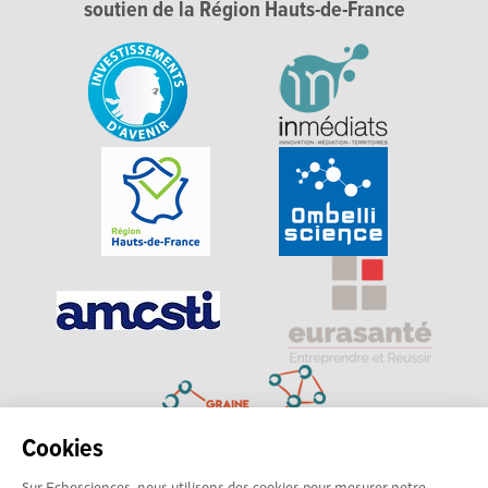
soutien de la Région Hauts-de-France
Cookies
Sur Echosciences, nous utilisons des cookies pour mesurer notre