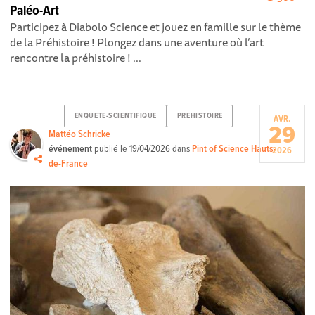
Paléo-Art
Participez à Diabolo Science et jouez en famille sur le thème
de la Préhistoire ! Plongez dans une aventure où l’art
rencontre la préhistoire ! ...
ENQUETE-SCIENTIFIQUE
PREHISTOIRE
AVR.
29
Mattéo Schricke
événement
publié le
19/04/2026
dans
Pint of Science Hauts-
2026
de-France