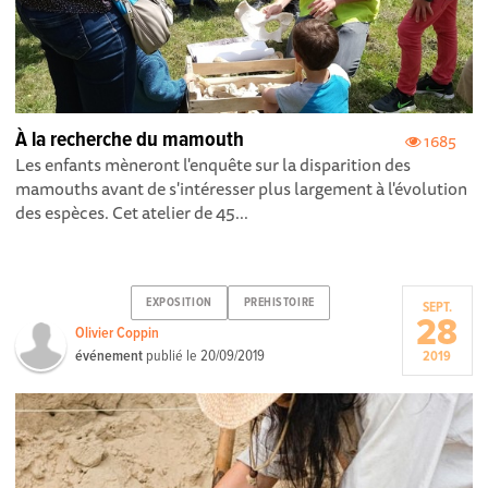
À la recherche du mamouth
1685
Les enfants mèneront l'enquête sur la disparition des
mamouths avant de s'intéresser plus largement à l'évolution
des espèces. Cet atelier de 45...
EXPOSITION
PREHISTOIRE
SEPT.
28
Olivier Coppin
événement
publié le
20/09/2019
2019