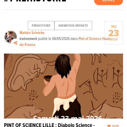
SUIVRE
PREHISTOIRE
ANIMATION-ENFANTS
MAI
23
Mattéo Schricke
événement
publié le
06/05/2026
dans
Pint of Science Hauts-
2026
de-France
PINT OF SCIENCE LILLE : Diabolo Science -
306