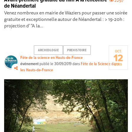
Avant-première gratuite du film A la rencontre
2297
de Néandertal
Venez nombreux en mairie de Waziers pour passer une soirée
gratuite et exceptionnelle autour de Néandertal : > 19-20h :
projection d' "A la...
ARCHEOLOGIE
PREHISTOIRE
OCT.
12
Fête de la science en Hauts-de-France
événement
publié le
30/09/2019
dans
Fête de la Science dans
2019
les Hauts-de-France