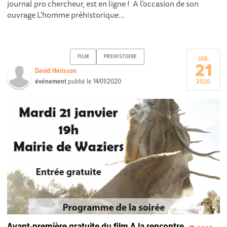
journal pro chercheur, est en ligne ! A l’occasion de son
ouvrage L’homme préhistorique...
FILM
PREHISTOIRE
JAN.
21
David Hérisson
événement
publié le
14/01/2020
2020