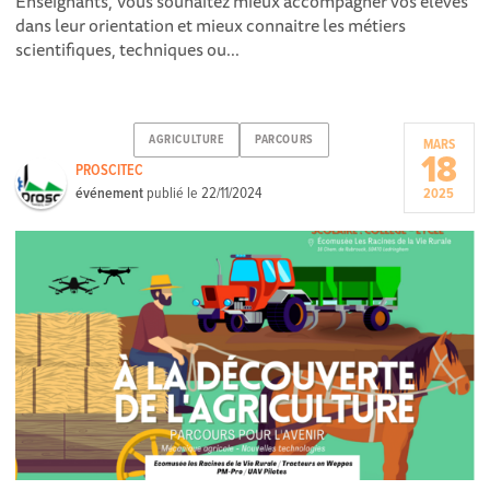
Enseignants, Vous souhaitez mieux accompagner vos élèves
dans leur orientation et mieux connaitre les métiers
scientifiques, techniques ou...
AGRICULTURE
PARCOURS
MARS
18
PROSCITEC
événement
publié le
22/11/2024
2025