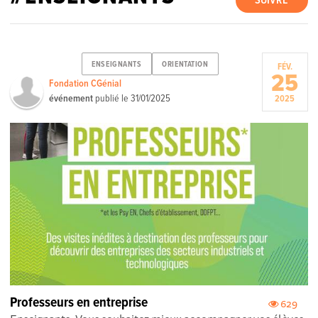
SUIVRE
ENSEIGNANTS
ORIENTATION
FÉV.
25
Fondation CGénial
événement
publié le
31/01/2025
2025
Professeurs en entreprise
629