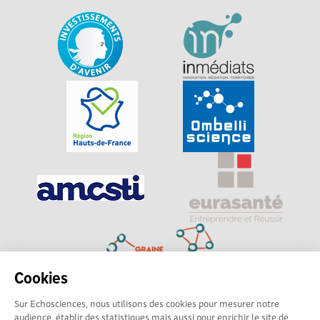
Cookies
Sur Echosciences, nous utilisons des cookies pour mesurer notre
Explorer, s’exprimer, rentrer en contact : Echosciences
audience, établir des statistiques mais aussi pour enrichir le site de