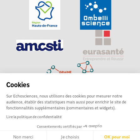
Cookies
Sur Echosciences, nous utilisons des cookies pour mesurer notre
Explorer, s’exprimer, rentrer en contact : Echosciences
audience, établir des statistiques mais aussi pour enrichir le site de
Hauts-de-France est le réseau social des amateurs de
fonctionnalités supplémentaires (commentaires et widgets).
sciences et de technologies du territoire
Lire la politique de confidentialité
Consentements certifiés par
Mentions légales
|
Politique de confidentialité
|
CGU
|
Ligne éditoriale
Non merci
Je choisis
OK pour moi