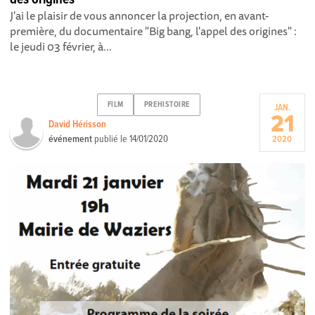
J'ai le plaisir de vous annoncer la projection, en avant-
première, du documentaire "Big bang, l'appel des origines" :
le jeudi 03 février, à...
FILM
PREHISTOIRE
JAN.
21
David Hérisson
événement
publié le
14/01/2020
2020