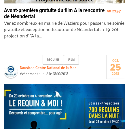
Avant-première gratuite du film A la rencontre
2297
de Néandertal
Venez nombreux en mairie de Waziers pour passer une soirée
gratuite et exceptionnelle autour de Néandertal : > 19-20h :
projection d' "A la...
REQUINS
FILM
OCT.
25
Nausicaa Centre National de la Mer
événement
publié le
18/10/2018
2018