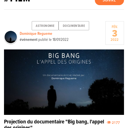
SUIVRE
ASTRONOMIE
DOCUMENTAIRE
FÉV.
3
Dominique Regueme
événement
publié le
18/01/2022
2022
Projection du documentaire "Big bang, l'appel
2177
des origines"