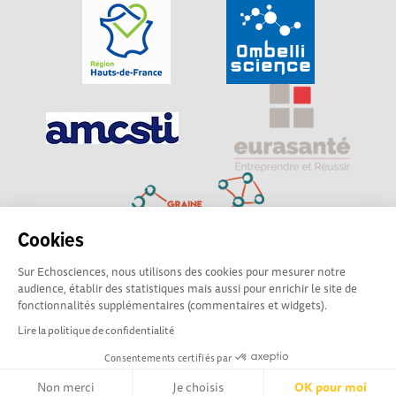
Cookies
Sur Echosciences, nous utilisons des cookies pour mesurer notre
Explorer, s’exprimer, rentrer en contact : Echosciences
audience, établir des statistiques mais aussi pour enrichir le site de
Hauts-de-France est le réseau social des amateurs de
fonctionnalités supplémentaires (commentaires et widgets).
sciences et de technologies du territoire
Lire la politique de confidentialité
Consentements certifiés par
Mentions légales
|
Politique de confidentialité
|
CGU
|
Ligne éditoriale
Non merci
Je choisis
OK pour moi