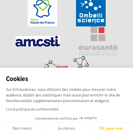
Cookies
Sur Echosciences, nous utilisons des cookies pour mesurer notre
Explorer, s’exprimer, rentrer en contact : Echosciences
audience, établir des statistiques mais aussi pour enrichir le site de
Hauts-de-France est le réseau social des amateurs de
fonctionnalités supplémentaires (commentaires et widgets).
sciences et de technologies du territoire
Lire la politique de confidentialité
Consentements certifiés par
Mentions légales
|
Politique de confidentialité
|
CGU
|
Ligne éditoriale
Non merci
Je choisis
OK pour moi