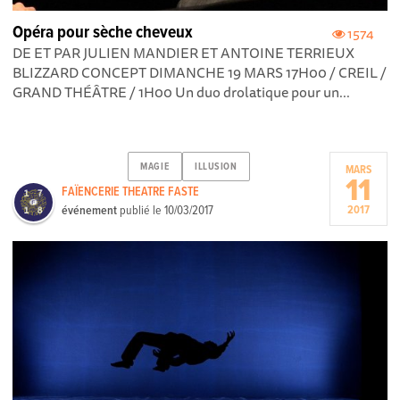
Opéra pour sèche cheveux
1574
DE ET PAR JULIEN MANDIER ET ANTOINE TERRIEUX
BLIZZARD CONCEPT DIMANCHE 19 MARS 17H00 / CREIL /
GRAND THÉÂTRE / 1H00 Un duo drolatique pour un...
MAGIE
ILLUSION
MARS
11
FAÏENCERIE THEATRE FASTE
événement
publié le
10/03/2017
2017