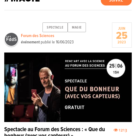
SUIVRE
SPECTACLE
MAGIE
JUIN
25
Forum des Sciences
événement
publié le
16/06/2023
2023
Spectacle au Forum des Sciences : « Que du
1213
bonheur (avec vos capteurs) »