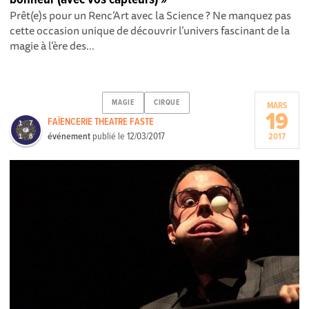
Prêt(e)s pour un Renc’Art avec la Science ? Ne manquez pas
cette occasion unique de découvrir l’univers fascinant de la
magie à l’ère des...
MAGIE
CIRQUE
MARS
19
FAÏENCERIE THEATRE FASTE
événement
publié le
12/03/2017
2017