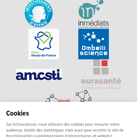
Cookies
Sur Echosciences, nous utilisons des cookies pour mesurer notre
Explorer, s’exprimer, rentrer en contact : Echosciences
audience, établir des statistiques mais aussi pour enrichir le site de
Hauts-de-France est le réseau social des amateurs de
fonctionnalités supplémentaires (commentaires et widgets).