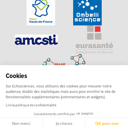
Cookies
Sur Echosciences, nous utilisons des cookies pour mesurer notre
Explorer, s’exprimer, rentrer en contact : Echosciences
audience, établir des statistiques mais aussi pour enrichir le site de
Hauts-de-France est le réseau social des amateurs de
fonctionnalités supplémentaires (commentaires et widgets).
sciences et de technologies du territoire
Lire la politique de confidentialité
Consentements certifiés par
Mentions légales
|
Politique de confidentialité
|
CGU
|
Ligne éditoriale
Non merci
Je choisis
OK pour moi