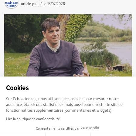
article
publié le
15/07/2026
Cookies
La culture scientifique pour mieux comprendre le
1
monde et agir ensemble : l’interview de Raphaël
Sur Echosciences, nous utilisons des cookies pour mesurer notre
Degenne sur Lichen Média
audience, établir des statistiques mais aussi pour enrichir le site de
La science ne se résume pas aux laboratoires, aux équations
fonctionnalités supplémentaires (commentaires et widgets).
complexes ou aux grandes découvertes médiatisées. Elle est
Lire la politique de confidentialité
aussi une manière de...
Consentements certifiés par