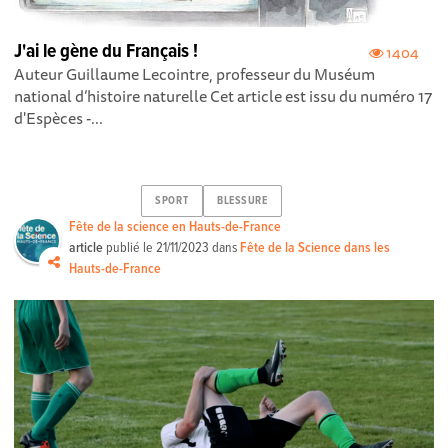
J'ai le gène du Français !
1404
Auteur Guillaume Lecointre, professeur du Muséum
national d’histoire naturelle Cet article est issu du numéro 17
d'Espèces -...
SPORT
BLESSURE
Fête de la science en Hauts-de-France
article
publié le
21/11/2023
dans
Fête de la Science dans les
Hauts-de-France