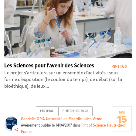
Les Sciences pour l'avenir des Sciences
1480
Le projet s'articulera sur un ensemble d'activités : sous
forme d'exposition (le couloir du temps), de débat (sur la
bioéthique), de jeux...
FESTIVAL
PINT-OF-SCIENCE
MAI
15
Gabrielle ORIA Université de Picardie Jules Verne
événement
publié le
14/04/2017
dans
Pint of Science Hauts-de-
2017
France