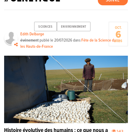
SUIVRE
SCIENCES
ENVIRONNEMENT
OCT.
6
Edith Delbarge
événement
publié le
20/07/2026
dans
Fête de la Science dans
2026
les Hauts-de-France
Histoire évolutive des humains : ce que nous a
143