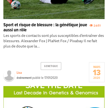
Sport et risque de blessure : la génétique joue
2461
aussi un rôle
Les sports de contacts sont plus susceptibles d’entraîner des
blessures. Alexander Fox | PlaNet Fox / Pixabay Il ne fait
plus de doute que la...
GENETIQUE
MARS
13
Lisa
événement
publié le
17/01/2020
2020