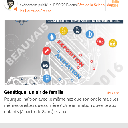
12
événement
publié le
13/09/2016
dans
Fête de la Science dans
2016
les Hauts-de-France
Génétique, un air de famille
2101
Pourquoi naît-on avec le même nez que son oncle mais les
mêmes oreilles que sa mère ? Une animation ouverte aux
enfants (à partir de 8 ans) et aux...