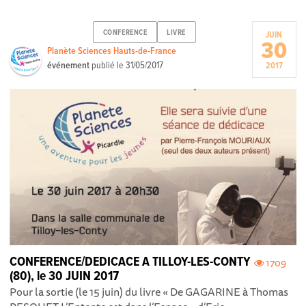
CONFERENCE
LIVRE
JUIN
30
Planète Sciences Hauts-de-France
événement
publié le
31/05/2017
2017
CONFERENCE/DEDICACE A TILLOY-LES-CONTY
1709
(80), le 30 JUIN 2017
Pour la sortie (le 15 juin) du livre « De GAGARINE à Thomas