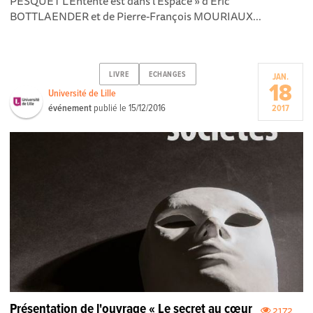
PESQUET L’Entente est dans l’Espace » d’Eric
BOTTLAENDER et de Pierre-François MOURIAUX...
LIVRE
ECHANGES
JAN.
18
Université de Lille
événement
publié le
15/12/2016
2017
Présentation de l'ouvrage « Le secret au cœur
2172