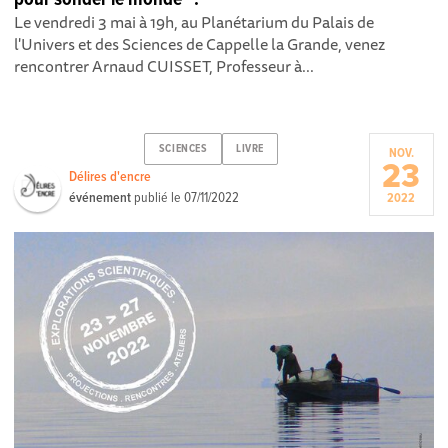
Le vendredi 3 mai à 19h, au Planétarium du Palais de
l'Univers et des Sciences de Cappelle la Grande, venez
rencontrer Arnaud CUISSET, Professeur à...
SCIENCES
LIVRE
NOV.
23
Délires d'encre
événement
publié le
07/11/2022
2022