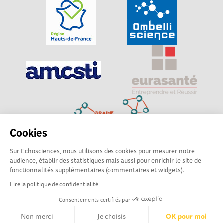
Cookies
Sur Echosciences, nous utilisons des cookies pour mesurer notre
Explorer, s’exprimer, rentrer en contact : Echosciences
audience, établir des statistiques mais aussi pour enrichir le site de
Hauts-de-France est le réseau social des amateurs de
fonctionnalités supplémentaires (commentaires et widgets).
sciences et de technologies du territoire
Lire la politique de confidentialité
Consentements certifiés par
Mentions légales
|
Politique de confidentialité
|
CGU
|
Ligne éditoriale
Non merci
Je choisis
OK pour moi