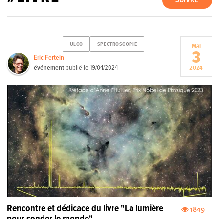
SUIVRE
ULCO
SPECTROSCOPIE
MAI
3
Eric Fertein
événement
publié le
19/04/2024
2024
Rencontre et dédicace du livre "La lumière
1849
pour sonder le monde" .