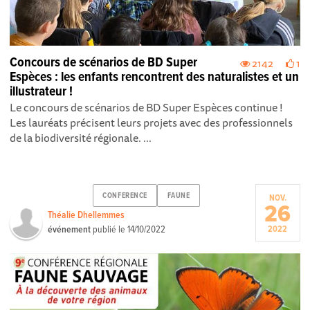
Concours de scénarios de BD Super
2142
1
Espèces : les enfants rencontrent des naturalistes et un
illustrateur !
Le concours de scénarios de BD Super Espèces continue !
Les lauréats précisent leurs projets avec des professionnels
de la biodiversité régionale. ...
CONFERENCE
FAUNE
NOV.
26
Théalie Dhellemmes
événement
publié le
14/10/2022
2022