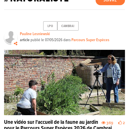
SUIVRE
LPO
CAMBRAI
Pauline Lesniewski
article
publié le
07/05/2026
dans
Parcours Super Espèces
Une vidéo sur l'accueil de la faune au jardin
369
2
pour le Parcours Super Espèces 2026 de Cambrai