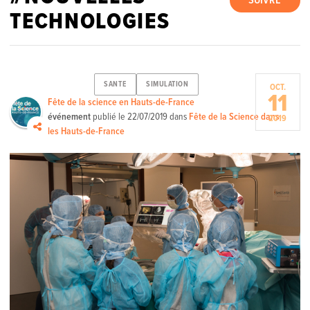
SUIVRE
TECHNOLOGIES
SANTE
SIMULATION
OCT.
11
Fête de la science en Hauts-de-France
événement
publié le
22/07/2019
dans
Fête de la Science dans
2019
les Hauts-de-France