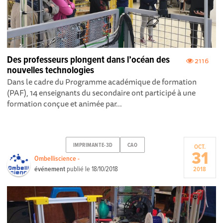
Des professeurs plongent dans l’océan des
2116
nouvelles technologies
Dans le cadre du Programme académique de formation
(PAF), 14 enseignants du secondaire ont participé à une
formation conçue et animée par...
IMPRIMANTE-3D
CAO
OCT.
31
Ombelliscience -
événement
publié le
18/10/2018
2018