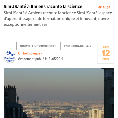
SimUSanté à Amiens raconte la science
1897
SimUSanté à Amiens raconte la science SimUSanté, espace
d’apprentissage et de formation unique et innovant, ouvre
exceptionnellement ses...
NOUVELLES-TECHNOLOGIES
POLLUTION-DE-L-AIR
JUIN
12
Ombelliscience -
événement
publié le
21/05/2019
2019