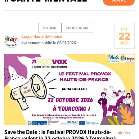
SUIVRE
FESTIVAL
PARTICIPATION
OCT.
22
Crajep Hauts-de-France
événement
publié le
06/07/2026
2026
Save the Date : le Festival PROVOX Hauts-de-
160
France revient le 22 octobre 2026 à Tourcoing !