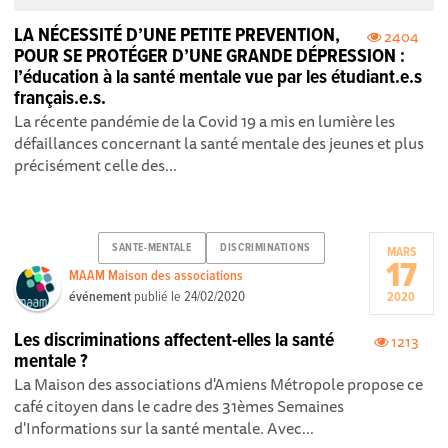
LA NÉCESSITÉ D’UNE PETITE PREVENTION,
2404
POUR SE PROTÉGER D’UNE GRANDE DÉPRESSION :
l’éducation à la santé mentale vue par les étudiant.e.s
français.e.s.
La récente pandémie de la Covid 19 a mis en lumière les
défaillances concernant la santé mentale des jeunes et plus
précisément celle des...
SANTE-MENTALE
DISCRIMINATIONS
MARS
17
MAAM Maison des associations
événement
publié le
24/02/2020
2020
Les discriminations affectent-elles la santé
1213
mentale ?
La Maison des associations d'Amiens Métropole propose ce
café citoyen dans le cadre des 31èmes Semaines
d'Informations sur la santé mentale. Avec...