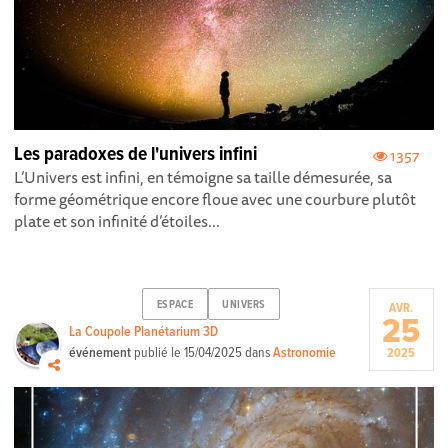
Les paradoxes de l'univers infini
1357
L’Univers est infini, en témoigne sa taille démesurée, sa
forme géométrique encore floue avec une courbure plutôt
plate et son infinité d’étoiles...
ESPACE
UNIVERS
AVR.
25
La Coupole Planétarium 3D
événement
publié le
15/04/2025
dans
Astronomie
2025