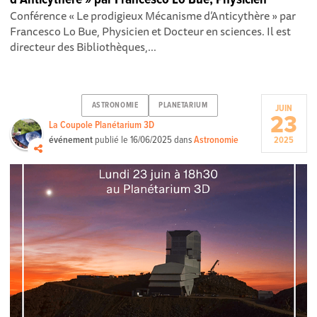
Conférence « Le prodigieux Mécanisme d’Anticythère » par
Francesco Lo Bue, Physicien et Docteur en sciences. Il est
directeur des Bibliothèques,...
ASTRONOMIE
PLANETARIUM
JUIN
23
La Coupole Planétarium 3D
événement
publié le
16/06/2025
dans
Astronomie
2025