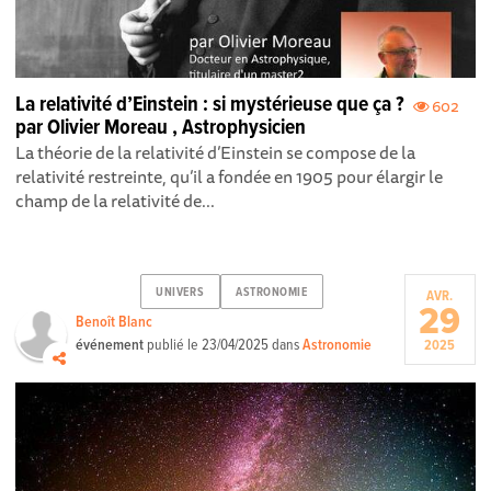
La relativité d’Einstein : si mystérieuse que ça ?
602
par Olivier Moreau , Astrophysicien
La théorie de la relat ivité d’Einstein se compose de la
relativité restreinte, qu’il a fondée en 1905 pour élargir le
champ de la relativité de...
UNIVERS
ASTRONOMIE
AVR.
29
Benoît Blanc
événement
publié le
23/04/2025
dans
Astronomie
2025