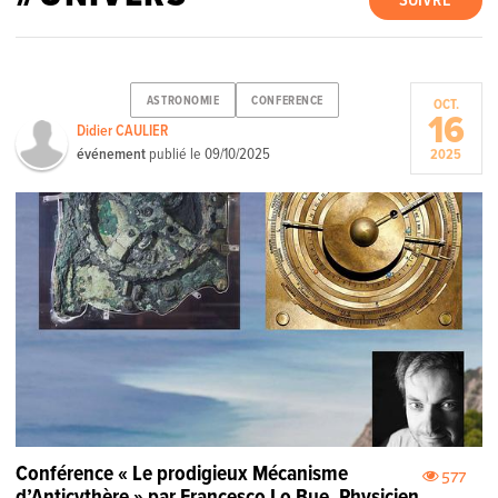
SUIVRE
ASTRONOMIE
CONFERENCE
OCT.
16
Didier CAULIER
événement
publié le
09/10/2025
2025
Conférence « Le prodigieux Mécanisme
577
d’Anticythère » par Francesco Lo Bue, Physicien