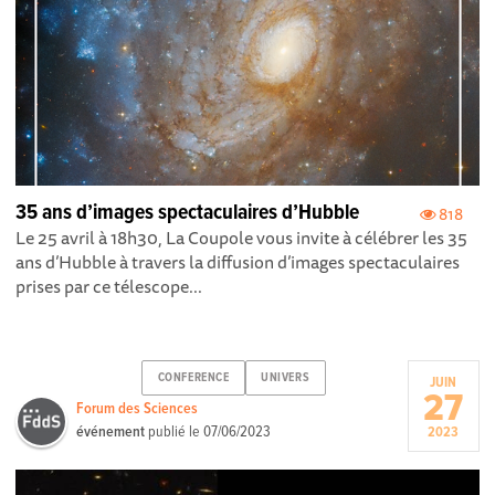
35 ans d’images spectaculaires d’Hubble
818
Le 25 avril à 18h30, La Coupole vous invite à célébrer les 35
ans d’Hubble à travers la diffusion d’images spectaculaires
prises par ce télescope...
CONFERENCE
UNIVERS
JUIN
27
Forum des Sciences
événement
publié le
07/06/2023
2023