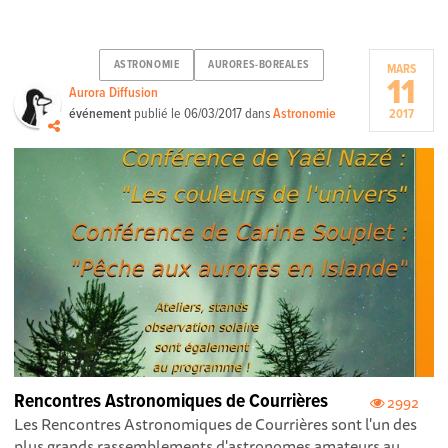
ASTRONOMIE
AURORES-BOREALES
MARS
11
Aurora Diffusion
événement
publié le
06/03/2017
dans
Astronomie
2017
Rencontres Astronomiques de Courrières
2992
Les Rencontres Astronomiques de Courrières sont l'un des
plus grands rassemblements d'astronomes amateurs au