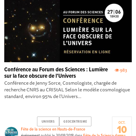
Conférence au Forum des Sciences : Lumière
983
sur la face obscure de l’Univers
Conférence de Jenny Sorce, Cosmologiste, chargée de
recherche CNRS au CRIStAL Selon le modèle cosmologique
standard, environ 95% de l’Univers...
UNIVERS
GEOCENTRISME
OCT.
10
Fête de la science en Hauts-de-France
événement
publié le
30/08/2018
dans
Fête de la Science dans