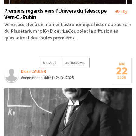
Premiers regards vers l’Univers du télescope
769
Vera-C.-Rubin
Venez assister à un moment astronomique historique au sein
du Planétarium 10K-3D de #LaCoupole : la diffusion en
quasi-direct des toutes premières...
UNIVERS
ASTRONOMIE
MAI
22
Didier CAULIER
événement
publié le
24/04/2025
2025