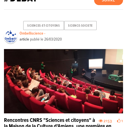
SUIVRE
SCIENCES-ET-CITOYENS
SCIENCE-SOCIETE
Ombelliscience -
article
publié le
26/03/2020
Rencontres CNRS "Sciences et citoyens" à
2153
1
la Maison de la Culture d'Amiens, une première en