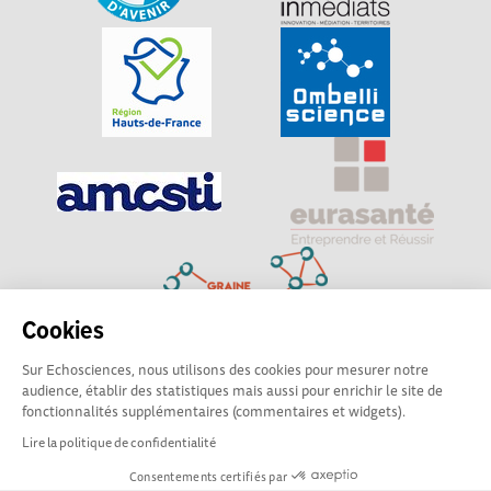
Cookies
Sur Echosciences, nous utilisons des cookies pour mesurer notre
Explorer, s’exprimer, rentrer en contact : Echosciences
audience, établir des statistiques mais aussi pour enrichir le site de
Hauts-de-France est le réseau social des amateurs de
fonctionnalités supplémentaires (commentaires et widgets).
sciences et de technologies du territoire
Lire la politique de confidentialité
Consentements certifiés par
Mentions légales
|
Politique de confidentialité
|
CGU